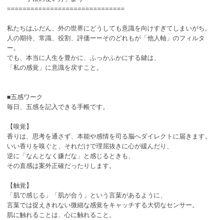
==============================
私たちはふだん、外の世界にどうしても意識を向けすぎてしまいがち。
人の期待、常識、役割、評価ーーそのどれもが「他人軸」のフィルタ
ー。
でも、本当に人生を豊かに、ふっかふかにする鍵は、
「私の感覚」に意識を戻すこと。
■五感ワーク
毎日、五感を記入できる手帳です。
【嗅覚】
香りは、思考を通さず、本能や感情を司る脳へダイレクトに届きます。
いい香りを嗅ぐと、それだけで理屈抜きに心が緩んだり、
逆に「なんとなく嫌だな」と感じるときも、
その直感は案外正確だったりします。
【触覚】
「肌で感じる」「肌が合う」という言葉があるように、
言葉では捉えきれない微細な感覚をキャッチする大切なセンサー。
肌に触れることは、心に触れること。