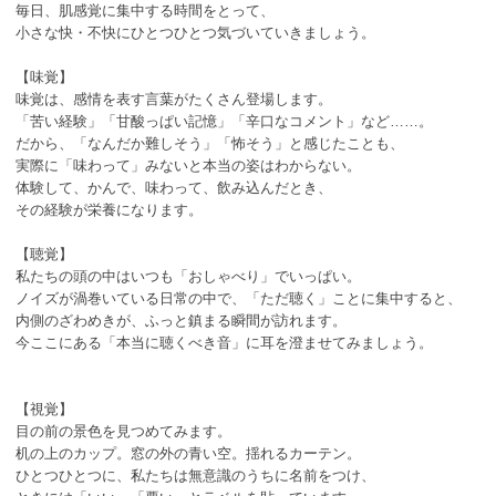
毎日、肌感覚に集中する時間をとって、
小さな快・不快にひとつひとつ気づいていきましょう。
【味覚】
味覚は、感情を表す言葉がたくさん登場します。
「苦い経験」「甘酸っぱい記憶」「辛口なコメント」など……。
だから、「なんだか難しそう」「怖そう」と感じたことも、
実際に「味わって」みないと本当の姿はわからない。
体験して、かんで、味わって、飲み込んだとき、
その経験が栄養になります。
【聴覚】
私たちの頭の中はいつも「おしゃべり」でいっぱい。
ノイズが渦巻いている日常の中で、「ただ聴く」ことに集中すると、
内側のざわめきが、ふっと鎮まる瞬間が訪れます。
今ここにある「本当に聴くべき音」に耳を澄ませてみましょう。
【視覚】
目の前の景色を見つめてみます。
机の上のカップ。窓の外の青い空。揺れるカーテン。
ひとつひとつに、私たちは無意識のうちに名前をつけ、