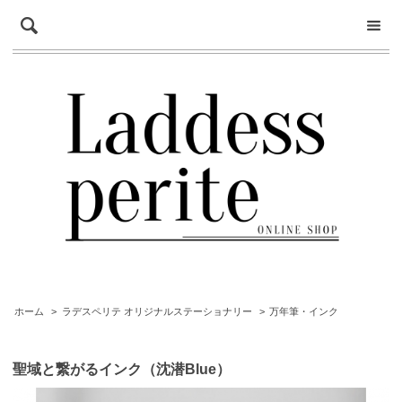
ホーム
>
ラデスペリテ オリジナルステーショナリー
>
万年筆・インク
聖域と繋がるインク（沈潜Blue）