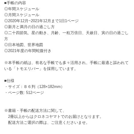
■手帳の内容
◎年間スケジュール
◎月間スケジュール
◎2020年12月~2021年12月まで1日1ページ
◎新月と満月の日の過ごし方
◎二十四節気、星の動き、月齢、一粒万倍日、天赦日、寅の日の過ごし
方
◎日本地図、世界地図
◎2021年度の年間蛇腹付き
※本手帳の紙は、有名な手帳でも多々活用され、手帳に最適と謳われて
いる「トモエリバー」を採用しています。
■仕様
・サイズ：Ｂ６判（128×182mm）
・ページ数: 512ページ
※書籍・手帳の配送方法に関して、
2冊以上からはクロネコヤマトでのお届けとなります。
配送方法ご選択の際は、ご注意くださいませ。